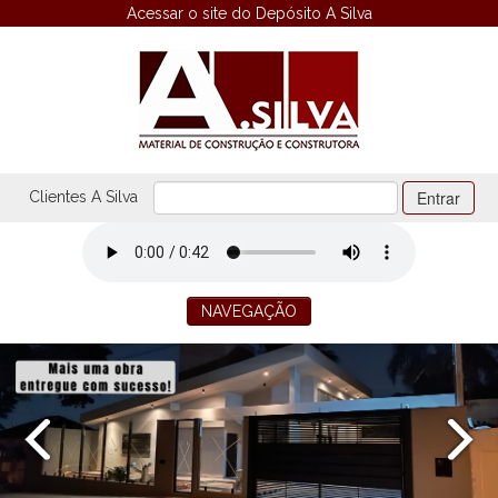
Acessar o site do Depósito A Silva
Entrar
Clientes A Silva
NAVEGAÇÃO
HOME
EMPRESA
OBRAS EXECUTADAS
OBRAS EM ANDAMENTO
VENDA
LOCAÇÃO
CONTATO